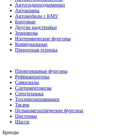
Автогидроподъемники
Автокраны
Автомобили с КМУ
Бортовые
Другие надстройки
Зерновозы
Изотермические фургоны
Коммунальные
Прицепная техника
Промтоварные фургоны
Рефрижераторы
Самосвалы
Сортиментовозы
Спецтехника
Топливозаправщики
Тягачи
Цельнометаллические фургоны
Цистерны
Шасси
Бренды